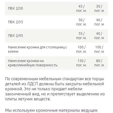
45 /
30 /
ПВХ 2/30
пог. м.
пог. м
50 /
40 /
ПВХ 2/35
пог. м.
пог. м
55 /
40 /
ПВХ 2/45
пог. м.
пог. м
Нанесение кромки для столешниц с
100 /
100 /
клеем
пог. м.
пог. м
Нанесение кромки на
150 /
80 /
криволинейную поверхность
пог. м.
пог. м
По современным мебельным стандартам все торцы
деталей из ЛДСП должны быть закрыты мебельной
кромкой. Это не только придает мебели
законченный вид, но и препятствует выделению из
плиты летучих веществ.
Мы используем кромочные материалы ведущих