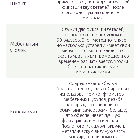
применяются для предварительной
Шкант
фиксации двух деталей. После
этого конструкция скрепляется
метизами.
Служит для фиксации деталей,
расположенных под углом в
90градусов. Этот метод популярен,
Мебельный
но несколько устарел и имеет свои
уголок
минусы – элемент не является
скрытым, выглядит громоздко и со
временем расшатывается. Уголки
бывают пластиковыми и
металлическими.
Современная мебель в
большинстве случаев собирается с
использованием конфирматов –
мебельных шурупов, резьба
которых, по сравнению с
обычными саморезами, больше,
Конфирмат
что обеспечивает лучшую
фиксацию их в массиве плиты.
После того, как шуруп вкручен,
металлическую видимую часть
маскируют при помощи