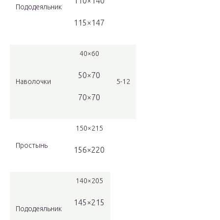
110×140
Пододеяльник
115×147
40×60
50×70
Наволочки
5-12
70×70
150×215
Простынь
156×220
140×205
145×215
Пододеяльник