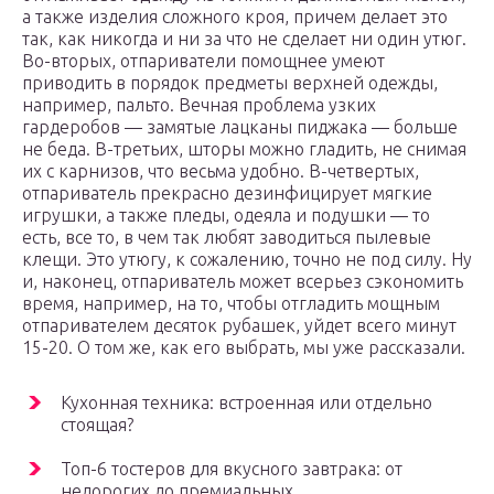
а также изделия сложного кроя, причем делает это
так, как никогда и ни за что не сделает ни один утюг.
Во-вторых, отпариватели помощнее умеют
приводить в порядок предметы верхней одежды,
например, пальто. Вечная проблема узких
гардеробов — замятые лацканы пиджака — больше
не беда. В-третьих, шторы можно гладить, не снимая
их с карнизов, что весьма удобно. В-четвертых,
отпариватель прекрасно дезинфицирует мягкие
игрушки, а также пледы, одеяла и подушки — то
есть, все то, в чем так любят заводиться пылевые
клещи. Это утюгу, к сожалению, точно не под силу. Ну
и, наконец, отпариватель может всерьез сэкономить
время, например, на то, чтобы отгладить мощным
отпаривателем десяток рубашек, уйдет всего минут
15-20. О том же, как его выбрать, мы уже рассказали.
Кухонная техника: встроенная или отдельно
стоящая?
Топ-6 тостеров для вкусного завтрака: от
недорогих до премиальных