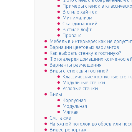
Фото стенок в современном ст
Примеры стенок в классическо
В стиле хай-тек
Минимализм
Скандинавский
В стиле лофт
Прованс
Мебель в интерьере: как не допуст
Вариации цветовых вариантов
Как выбрать стенку в гостиную?
Фотогалерея домашних копченосте
Варианты размещения
Виды стенок для гостиной
Классические корпусные стен
Модульные стенки
Угловые стенки
Виды
Корпусная
Модульная
Мягкая
См. также
Натяжной потолок до обоев или посл
Видео репортаж