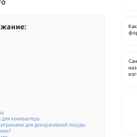
то
жание:
Как
фор
Сан
наз
изг
ра
м для компьютера
витринами для декоративной посуды
илях?