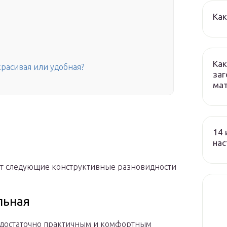
Как
Как
красивая или удобная?
заг
ма
14 
на
т следующие конструктивные разновидности
льная
 достаточно практичным и комфортным