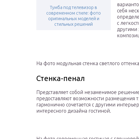
варианто
Тумба под телевизор в
себя нес
современном стиле: фото
определ
оригинальных моделей и
с легкос
стильных решений
другими 
компози
На фото модульная стенка светлого оттенка
Стенка-пенал
Представляет собой незаменимое решение 
предоставляют возможности размещения т
гармонично сочетается с другими интерье
интересного дизайна гостиной.
На фото современная гостиная с глянцевой