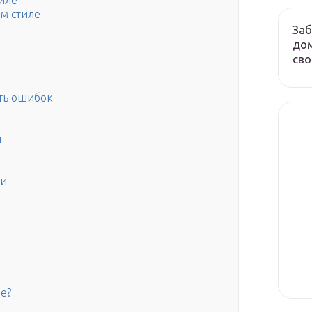
иле
м стиле
Заб
дом
сво
ить ошибок
й
ки
е?