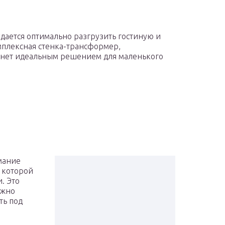
ается оптимально разгрузить гостиную и
мплексная стенка-трансформер,
танет идеальным решением для маленького
мание
 которой
. Это
ожно
ть под