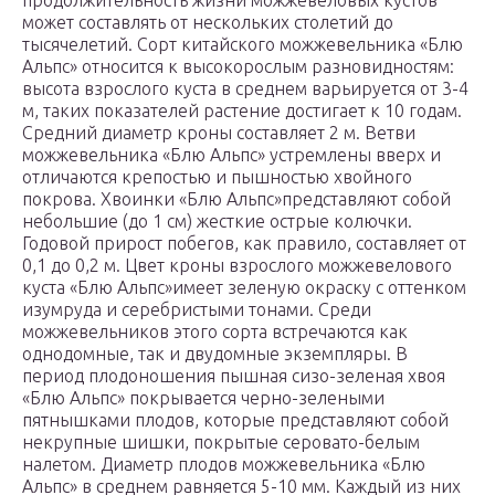
продолжительность жизни можжевеловых кустов
может составлять от нескольких столетий до
тысячелетий. Сорт китайского можжевельника «Блю
Альпс» относится к высокорослым разновидностям:
высота взрослого куста в среднем варьируется от 3-4
м, таких показателей растение достигает к 10 годам.
Средний диаметр кроны составляет 2 м. Ветви
можжевельника «Блю Альпс» устремлены вверх и
отличаются крепостью и пышностью хвойного
покрова. Хвоинки «Блю Альпс»представляют собой
небольшие (до 1 см) жесткие острые колючки.
Годовой прирост побегов, как правило, составляет от
0,1 до 0,2 м. Цвет кроны взрослого можжевелового
куста «Блю Альпс»имеет зеленую окраску с оттенком
изумруда и серебристыми тонами. Среди
можжевельников этого сорта встречаются как
однодомные, так и двудомные экземпляры. В
период плодоношения пышная сизо-зеленая хвоя
«Блю Альпс» покрывается черно-зелеными
пятнышками плодов, которые представляют собой
некрупные шишки, покрытые серовато-белым
налетом. Диаметр плодов можжевельника «Блю
Альпс» в среднем равняется 5-10 мм. Каждый из них