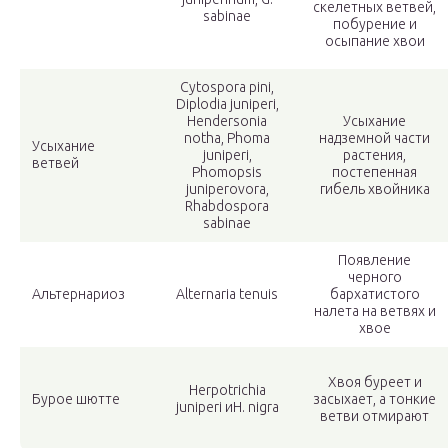
скелетных ветвей,
sabinae
побурение и
осыпание хвои
Cytospora pini,
Diplodia juniperi,
Hendersonia
Усыхание
notha, Phoma
надземной части
Усыхание
juniperi,
растения,
ветвей
Phomopsis
постепенная
juniperovora,
гибель хвойника
Rhabdospora
sabinae
Появление
черного
Альтернариоз
Alternaria tenuis
бархатистого
налета на ветвях и
хвое
Хвоя буреет и
Herpotrichia
Бурое шютте
засыхает, а тонкие
juniperi иН. nigra
ветви отмирают