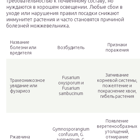
требовательностью к почвенному составу, но
нуждаются в хорошем освещении. Любые сбои в
уходе или нарушения правил посадки снижают
иммунитет растения и часто становятся причиной
болезней можжевельника.
Название
Признаки
болезни или
Возбудитель
поражения
вредителя
Загнивание
Fusarium
Трахеомикозное
корневой системы,
oxysporum и
увядание или
пожелтение и
Fusarium
фузариоз
покраснение хвои,
sambucinum
гибель растения
Появление
веретенообразных
Gymnosporangium
утолщений,
confusum, G.
Ржавчина
отмирание
juniperinum, G.