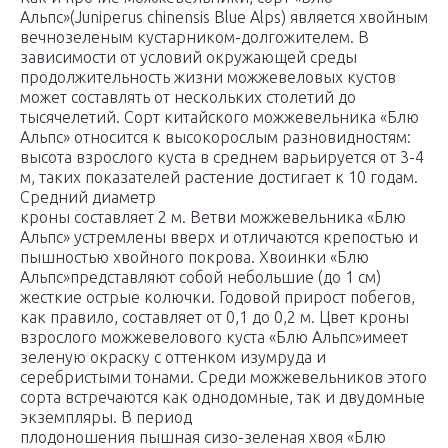
Альпс»(Juniperus chinensis Blue Alps) является хвойным
вечнозеленым кустарником-долгожителем. В
зависимости от условий окружающей среды
продолжительность жизни можжевеловых кустов
может составлять от нескольких столетий до
тысячелетий. Сорт китайского можжевельника «Блю
Альпс» относится к высокорослым разновидностям:
высота взрослого куста в среднем варьируется от 3-4
м, таких показателей растение достигает к 10 годам.
Средний диаметр
кроны составляет 2 м. Ветви можжевельника «Блю
Альпс» устремлены вверх и отличаются крепостью и
пышностью хвойного покрова. Хвоинки «Блю
Альпс»представляют собой небольшие (до 1 см)
жесткие острые колючки. Годовой прирост побегов,
как правило, составляет от 0,1 до 0,2 м. Цвет кроны
взрослого можжевелового куста «Блю Альпс»имеет
зеленую окраску с оттенком изумруда и
серебристыми тонами. Среди можжевельников этого
сорта встречаются как однодомные, так и двудомные
экземпляры. В период
плодоношения пышная сизо-зеленая хвоя «Блю