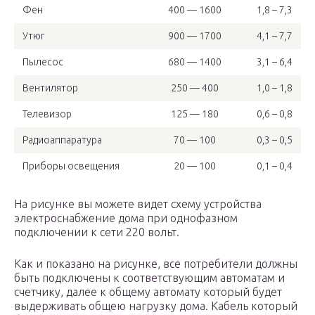
Фен
400 — 1600
1,8 – 7,3
Утюг
900 — 1700
4,1 – 7,7
Пылесос
680 — 1400
3,1 – 6,4
Вентилятор
250 — 400
1,0 – 1,8
Телевизор
125 — 180
0,6 – 0,8
Радиоаппаратура
70 — 100
0,3 – 0,5
Приборы освещения
20 — 100
0,1 – 0,4
На рисунке вы можете видет схему устройства
электроснабжение дома при однофазном
подключении к сети 220 вольт.
Как и показано на рисунке, все потребители должны
быть подключены к соответствующим автоматам и
счетчику, далее к общему автомату который будет
выдерживать общею нагрузку дома. Кабель который