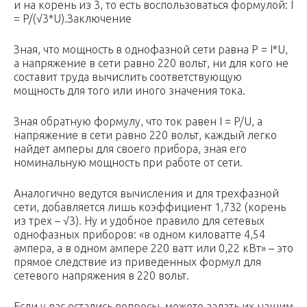
и на корень из 3, то есть воспользоваться формулой: I
= P/(√3*U).Заключение
Зная, что мощность в однофазной сети равна P = I*U,
а напряжение в сети равно 220 вольт, ни для кого не
составит труда вычислить соответствующую
мощность для того или иного значения тока.
Зная обратную формулу, что ток равен I = P/U, а
напряжение в сети равно 220 вольт, каждый легко
найдет амперы для своего прибора, зная его
номинальную мощность при работе от сети.
Аналогично ведутся вычисления и для трехфазной
сети, добавляется лишь коэффициент 1,732 (корень
из трех – √3). Ну и удобное правило для сетевых
однофазных приборов: «в одном киловатте 4,54
ампера, а в одном ампере 220 ватт или 0,22 кВт» – это
прямое следствие из приведенных формул для
сетевого напряжения в 220 вольт.
Если у вас остались вопросы, можете задать их нашим