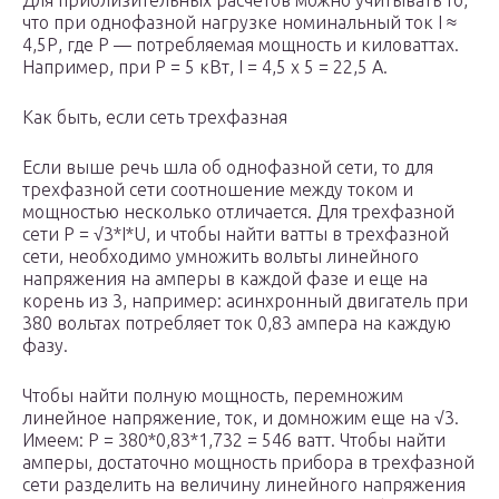
Для приблизительных расчетов можно учитывать то,
что при однофазной нагрузке номинальный ток I ≈
4,5Р, где Р — потребляемая мощность и киловаттах.
Например, при Р = 5 кВт, I = 4,5 х 5 = 22,5 А.
Как быть, если сеть трехфазная
Если выше речь шла об однофазной сети, то для
трехфазной сети соотношение между током и
мощностью несколько отличается. Для трехфазной
сети P = √3*I*U, и чтобы найти ватты в трехфазной
сети, необходимо умножить вольты линейного
напряжения на амперы в каждой фазе и еще на
корень из 3, например: асинхронный двигатель при
380 вольтах потребляет ток 0,83 ампера на каждую
фазу.
Чтобы найти полную мощность, перемножим
линейное напряжение, ток, и домножим еще на √3.
Имеем: P = 380*0,83*1,732 = 546 ватт. Чтобы найти
амперы, достаточно мощность прибора в трехфазной
сети разделить на величину линейного напряжения