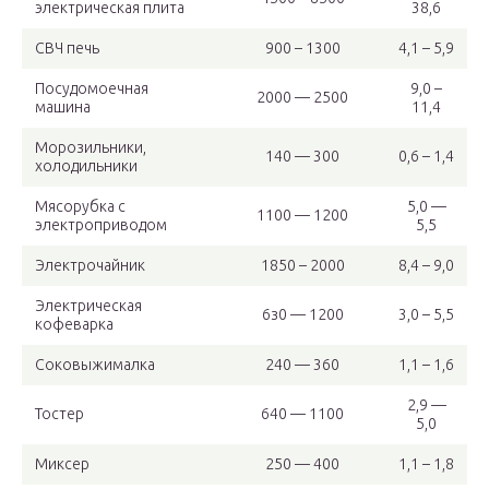
электрическая плита
38,6
СВЧ печь
900 – 1300
4,1 – 5,9
Посудомоечная
9,0 –
2000 — 2500
машина
11,4
Морозильники,
140 — 300
0,6 – 1,4
холодильники
Мясорубка с
5,0 —
1100 — 1200
электроприводом
5,5
Электрочайник
1850 – 2000
8,4 – 9,0
Электрическая
6з0 — 1200
3,0 – 5,5
кофеварка
Соковыжималка
240 — 360
1,1 – 1,6
2,9 —
Тостер
640 — 1100
5,0
Миксер
250 — 400
1,1 – 1,8