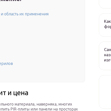
 и область их применения
Как
фор
Сан
наз
изг
терилов
ит и цена
ельного материала, наверняка, многих
упить PIR-плиты или панели на просторах