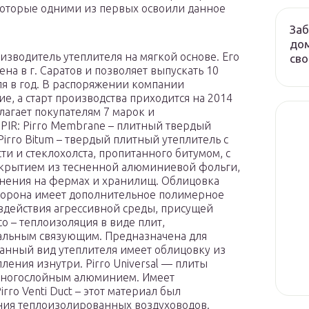
которые одними из первых освоили данное
Заб
дом
изводитель утеплителя на мягкой основе. Его
сво
а в г. Саратов и позволяет выпускать 10
еля в год. В распоряжении компании
, а старт производства приходится на 2014
лагает покупателям 7 марок и
 PIR: Pirro Membrane – плитный твердый
Pirro Bitum – твердый плитный утеплитель с
ти и стеклохолста, пропитанного битумом, с
 покрытием из тесненной алюминиевой фольги,
нения на фермах и хранилищ. Облицовка
сторона имеет дополнительное полимерное
здействия агрессивной среды, присущей
o – теплоизоляция в виде плит,
альным связующим. Предназначена для
 данный вид утеплителя имеет облицовку из
ления изнутри. Pirro Universal — плиты
 многослойным алюминием. Имеет
ro Venti Duct – этот материал был
ния теплоизолированных воздуховодов.