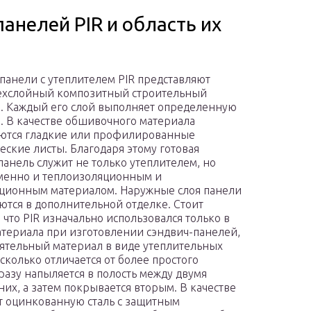
анелей PIR и область их
панели с утеплителем PIR представляют
ехслойный композитный строительный
. Каждый его слой выполняет определенную
 В качестве обшивочного материала
ются гладкие или профилированные
еские листы. Благодаря этому готовая
панель служит не только утеплителем, но
менно и теплоизоляционным и
ционным материалом. Наружные слоя панели
ются в дополнительной отделке. Стоит
 что PIR изначально использовался только в
атериала при изготовлении сэндвич-панелей,
оятельный материал в виде утеплительных
сколько отличается от более простого
сразу напыляется в полость между двумя
 них, а затем покрывается вторым. В качестве
т оцинкованную сталь с защитным