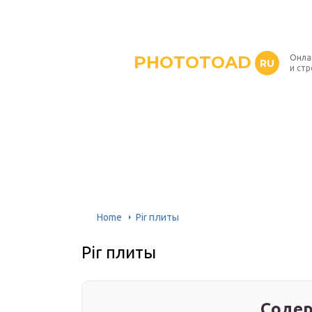
PHOTOTOAD
Онла
RU
и ст
Home
Pir плиты
Pir плиты
Содер