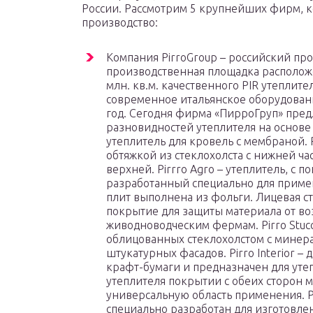
России. Рассмотрим 5 крупнейших фирм, 
производство:
Компания PirroGroup – российский про
производственная площадка расположен
млн. кв.м. качественного PIR утеплит
современное итальянское оборудование
год. Сегодня фирма «ПирроГруп» пред
разновидностей утеплителя на основе
утеплитель для кровель с мембраной. 
обтяжкой из стеклохолста с нижней час
верхней. Pirrro Agro – утеплитель, с
разработанный специально для приме
плит выполнена из фольги. Лицевая 
покрытие для защиты материала от во
живодноводческим фермам. Pirro Stucc
облицованных стеклохолстом с минер
штукатурных фасадов. Pirro Interior –
крафт-бумаги и предназначен для утеп
утеплителя покрытии с обеих сторон
универсальную область применения. Pir
специально разработан для изготовле