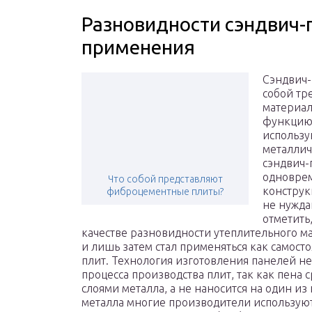
Разновидности сэндвич-п
применения
Сэндвич-
собой тр
материал
функцию.
использу
металлич
сэндвич-
одновре
Что собой представляют
конструк
фиброцементные плиты?
не нужда
отметить,
качестве разновидности утеплительного м
и лишь затем стал применяться как самост
плит. Технология изготовления панелей не
процесса производства плит, так как пена 
слоями металла, а не наносится на один из
металла многие производители использую