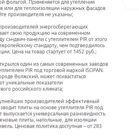
й фольгой. Применяется для утепления
в или для теплоизоляции наружных фасадов
йте производителя не указаны;
производителей энергосберегающих
ивает свою продукцию на современном
у сэндвич-панели с утеплителем PIR от этого
вропейскому стандарту, чем подтвердилось
и. Цена на товар стартует от 1452 руб.;
 открылся один из самых современных заводов
еплителем PIR под торговой маркой ISOPAN.
ороде Волжский, может похвастаться
ют уникальные показатели
вого российского климата;
крупнейших производителей эффективный
водит плиты на основе утеплителя PIR под
т выпускается универсальная разновидность
теновые плиты, напольные, для изоляции
овель. Ценовая политика доступная – от 283