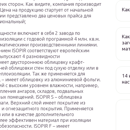
их сторон. Как видите, компания производит
Как
 Цена на продукцию стартует от начальной
ании представлено два ценовых прайса для
сиональный;
щности включают в себя 2 завода по
Как
изоляции с годовой программой 4 млн. кв.м.
заг
матическими производственными линиями.
ма
ием ISOPIR соответствуют европейским
 выпускают 4 разновидности
имеет двустороннюю облицовку крафт-
ней облицовки стен под сухую отделку или в
еплоизоляции. Так же применяется для
14 
 L – имеет облицовку из алюминиевой фольги.
на
й с высоким уровнем влажности, например,
тепления ангаров, складов, подвальных
ых помещений. ISOPIR S – облицовка
аги. Верхний слой имеет покрытие из
 и огнезащитного покрытия. Применяется
 или в качестве дополнительного
лее эффективен материал при изоляции
езопасности. ISOPIR F – имеет