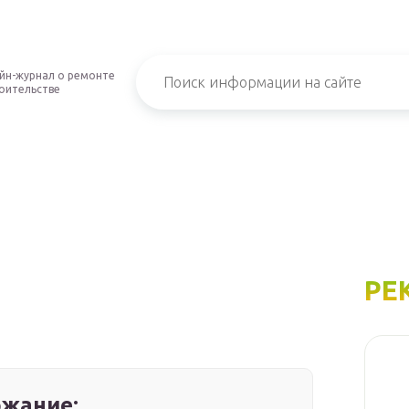
йн-журнал о ремонте
роительстве
РЕ
жание: