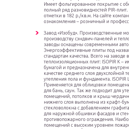
Имеет фольгированное покрытие с обе
полный ряд разновидностей PIR-плит.
отметки в 182 р./кв.м. На сайте комп
ознакомления – розничный и профес
Завод «Изобуд». Производственные мо
производству сэндвич-панелей и тепло
заводы оснащены современными авто
Энергоэффективные плиты под назван
стандартам качества. Всего на заводе
теплоизоляционных плит: ISOPIR К – 
бумагой и предназначена для внутрен
качестве среднего слоя двухслойной т
утепления пола и фундамента. ISOPIR
Применяется для облицовки помещени
для бань, саун. Так же подходит для у
помещений, потолков и крыш чердачн
нижнего слоя выполнена из крафт-бум
стекловолокна с добавлением графита
для наружной обшивки фасадов и стен
противопожарного ограждения. Наибо
помещений с высоким уровнем пожароб