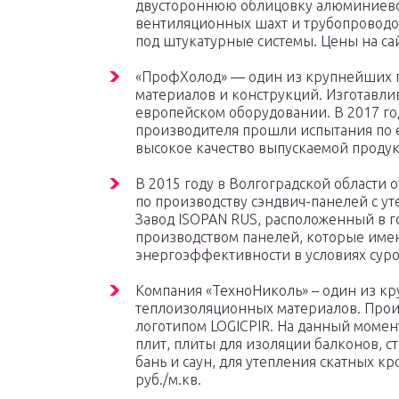
двустороннюю облицовку алюминиево
вентиляционных шахт и трубопроводо
под штукатурные системы. Цены на са
«ПрофХолод» — один из крупнейших 
материалов и конструкций. Изготавл
европейском оборудовании. В 2017 год
производителя прошли испытания по е
высокое качество выпускаемой продукци
В 2015 году в Волгоградской области
по производству сэндвич-панелей с ут
Завод ISOPAN RUS, расположенный в г
производством панелей, которые име
энергоэффективности в условиях суро
Компания «ТехноНиколь» – один из 
теплоизоляционных материалов. Произ
логотипом LOGICPIR. На данный момен
плит, плиты для изоляции балконов, с
бань и саун, для утепления скатных кр
руб./м.кв.