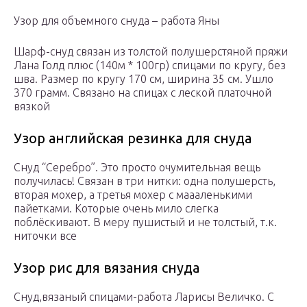
Узор для объемного снуда – работа Яны
Шарф-снуд связан из толстой полушерстяной пряжи
Лана Голд плюс (140м * 100гр) спицами по кругу, без
шва. Размер по кругу 170 см, ширина 35 см. Ушло
370 грамм. Связано на спицах с леской платочной
вязкой
Узор английская резинка для снуда
Снуд “Серебро”. Это просто очумительная вещь
получилась! Связан в три нитки: одна полушерсть,
вторая мохер, а третья мохер с маааленькими
пайетками. Которые очень мило слегка
поблёскивают. В меру пушистый и не толстый, т.к.
ниточки все
Узор рис для вязания снуда
Снуд,вязаный спицами-работа Ларисы Величко. С