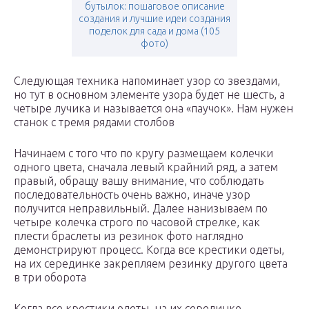
бутылок: пошаговое описание
создания и лучшие идеи создания
поделок для сада и дома (105
фото)
Следующая техника напоминает узор со звездами,
но тут в основном элементе узора будет не шесть, а
четыре лучика и называется она «паучок». Нам нужен
станок с тремя рядами столбов
Начинаем с того что по кругу размещаем колечки
одного цвета, сначала левый крайний ряд, а затем
правый, обращу вашу внимание, что соблюдать
последовательность очень важно, иначе узор
получится неправильный. Далее нанизываем по
четыре колечка строго по часовой стрелке, как
плести браслеты из резинок фото наглядно
демонстрируют процесс. Когда все крестики одеты,
на их серединке закрепляем резинку другого цвета
в три оборота
Когда все крестики одеты, на их серединке