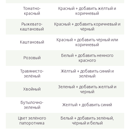
Томатно-
Красный + добавить жёлтый и
красный
коричневый
Рыжевато-
Красный + добавить коричневый и
каштановый
чёрный
Красный + добавить чёрный или
Каштановый
коричневый
Белый + добавить немного
Розовый
красного
Травянисто-
Жёлтый + добавить синий и
зелёный
зелёный
Зеленый + добавить желтый и
Хвойный
черный
Бутылочно-
Желтый + добавить синий
зеленый
Цвет зелёного
Белый + добавить зелёный,
папоротника
чёрный и белый