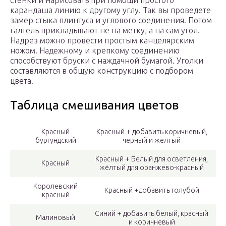
стенки и нарисовать при помощи простого
карандаша линию к другому углу. Так вы проведете
замер стыка плинтуса и углового соединения. Потом
галтель прикладывают не на метку, а на сам угол.
Надрез можно провести простым канцелярским
ножом. Надежному и крепкому соединению
способствуют бруски с наждачной бумагой. Уголки
составляются в общую конструкцию с подбором
цвета.
Таблица смешивания цветов
Красный
Красный + добавить коричневый,
бургундский
чёрный и жёлтый
Красный + Белый для осветления,
Красный
жёлтый для оранжево-красный
Королевский
Красный +добавить голубой
красный
Синий + добавить белый, красный
Малиновый
и коричневый