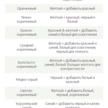
Оранжевый
Жёлтый + добавить красный
Тёмно-
Жёлтый + красный, чёрный и
коричневый
белый
Красно-
Красный & жёлтый + Добавить
коричневый
синий и белый для осветления
Жёлтый + Добавить красный и
Средний
синий, белый для осветления,
коричневый
чёрный для тёмного.
Жёлтый + Добавить красный,
Золотисто-
синий, белый. Больше жёлтого для
коричневый
контрастности
Чёрный + добавить белый и
Медно-серый
красный
Светло-
Жёлтый + добавить белый,
коричневый
чёрный, коричневый
Королевский
Синий + добавить чёрный и каплю
синий
зелёного