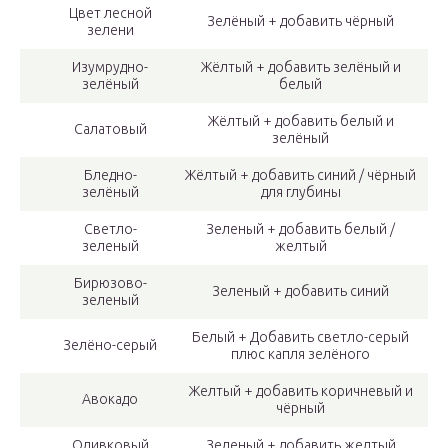
Цвет лесной
Зелёный + добавить чёрный
зелени
Изумрудно-
Жёлтый + добавить зелёный и
зелёный
белый
Жёлтый + добавить белый и
Салатовый
зелёный
Бледно-
Жёлтый + добавить синий / чёрный
зелёный
для глубины
Светло-
Зеленый + добавить белый /
зеленый
желтый
Бирюзово-
Зеленый + добавить синий
зеленый
Белый + Добавить светло-серый
Зелёно-серый
плюс капля зелёного
Желтый + добавить коричневый и
Авокадо
чёрный
Оливковый
Зеленый + добавить желтый