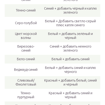
Синий + добавить чёрный и каплю
Тёмно-синий
зелёного
Белый + Добавить светло-серый
Серо-голубой
плюс капля синего
Цвет морской
Белый + добавить зелёный и
волны
чёрный
Бирюзово-
Синий + добавить немного
синий
зелёного
Бело-синий
Белый + добавить синий
Белый + добавить синий и каплю
Веджвуд-синий
чёрного
Сливовый/
Красный + добавить белый, синий
Фиолетовый
и чёрный
Тёмно-
Красный + добавить синий и
пурпурный
чёрный