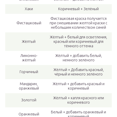
Хаки
Коричневый + Зелёный
Фисташковая краска получается
Фисташковый
при смешивании желтой краски с
небольшим количеством синей
Жёлтый + белый для осветления,
Жёлтый
красный или коричневый для
тёмного оттенка
Лимонно-
Жёлтый + добавить белый,
жёлтый
немного зелёного
Жёлтый + Добавить красный,
Горчичный
чёрный и немного зелёного
Мандарин,
Жёлтый + добавить красный и
оранжевый
коричневый
Жёлтый + капля красного или
Золотой
коричневого
Белый + добавить оранжевый и
Оранжевый
коричневый