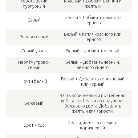
Королевский
Красный + добавить синий и
пурпурный
жёлтый
Белый + Добавить немного
Серый
чёрного
Белый + Капля красного или
Розово-серый
чёрного
Серый уголь
Белый + добавить чёрный
Перламутрово-
Белый + Добавить чёрный,
серый
немного синего
Белый + Добавить коричневый
Почти белый
или чёрный
Взять коричневый и постепенно
добавлять белый до получения
Бежевый
бежевого цвета. Добавлять
жёлтый для яркости.
Белый, жёлтый и тёмно-
Цвет мёда
коричневый